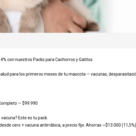
14% con nuestros Packs para Cachorros y Gatitos

es para la reserva
 salud para los primeros meses de tu mascota — vacunas, desparasitació
ta (requerido)
 Completo — $99.990

uerido)
vacuna? Este es tu pack.

de cero + vacuna antirrábica, a precio fijo. Ahorras ~$13.000 (11,5%) 
ido)