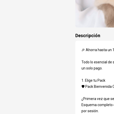
Descripción
🎉 Ahorra hasta un 
Datos adicional
Todo lo esencial de
Nombre Masco
un solo pago.

1. Elige tu Pack

🛡️ Pack Bienvenida
Especie (req
¿Primera vez que se 
Esquema completo des
por sesión.

Raza (requer