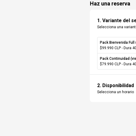
Haz una reserva
Sub total se
1
.
Variante del s
Selecciona una varian
¿Tienes algú
Variante del servi
Pack Bienvenida Full 
$99.990 CLP
- Dura
4
Total
Pack Continuidad (vi
$79.990 CLP
- Dura
4
2
.
Disponibilidad
Realiza la rese
Selecciona un horario
Nombre
Correo electrón