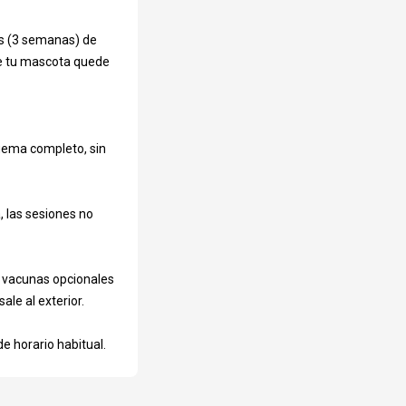
s (3 semanas) de 
ue tu mascota quede 
uema completo, sin 
 las sesiones no 
evaluar
 vacunas opcionales 
le al exterior.

e horario habitual.
 está cerrado, no se
lquier cambio o
contrario, o en caso