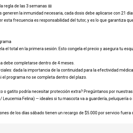
r otro servicio?
: la regla de las 3 semanas 📅

s generen la inmunidad necesaria, cada dosis debe aplicarse con 21 día
 esta frecuencia es responsabilidad del tutor, y es lo que garantiza q
í
grama

la el total en la primera sesión. Esto congela el precio y asegura tu esq
la reserva
ma debe completarse dentro de 4 meses.

ciales: dada la importancia de la continuidad para la efectividad médica,
servar
 el programa no se completa dentro del plazo.

 Vacunas para Cachorros y Gatitos
Por 
to o gatito podría necesitar protección extra? Pregúntanos por nuestras
/ Leucemia Felina) — ideales si tu mascota va a guardería, peluquería o sa
Negocio
ones de los días sábado tienen un recargo de $5.000 por servicio fuera d
clusivamente con hora agendada para garantizar la calidad del servicio. Le pedimos puntualidad; si el local
sto a la hora de su cita. Las consultas de especialidad requieren abono previo. Para conservar su abono, cua
marse con al menos 48 horas de anticipación. Se permite reagendar una única vez dentro de dicho plazo; de lo 
bono no será reembolsado.