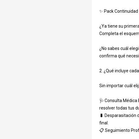
✨ Pack Continuidad 
¿Ya tiene su primera 
Edad de su m
Completa el esquema
¿No sabes cuál elegi
confirma qué necesit
Motivo de Co
2. ¿Qué incluye cada
Sin importar cuál eli
Comentarios
🩺 Consulta Médica E
resolver todas tus du
🐛 Desparasitación d
final.

📋 Seguimiento Profe