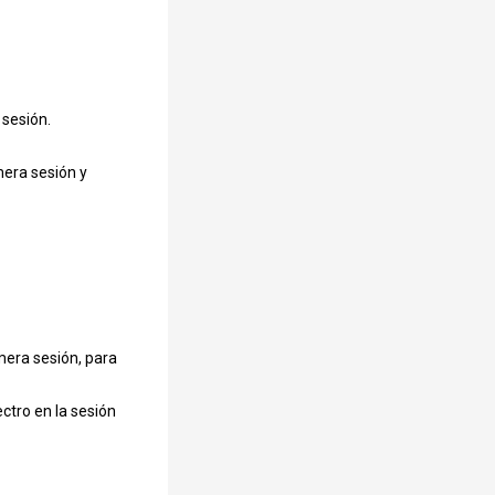
ta, York Shire, etc
sesión.

era sesión y 
cha de nacimiento
nsulta veterinaria
era sesión, para 
tro en la sesión 