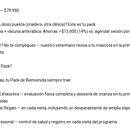
— $79.990

Mestizo, Dálma
dosis puesta (criadero, otra clínica)? Este es tu pack.

ascota
 + vacuna antirrábica. Ahorras ~$13.000 (14%) vs. agendar sesión por 
r? No te compliques — nuestro veterinario revisa a tu mascota en la prim
Fe
a.

nsulta
 Pack?

En caso de agendar una co
jas, tu Pack de Bienvenida siempre trae:

xhaustiva — evaluación física completa y asesoría de crianza en tu prim
das.

e Regalo — en cada visita, incluyendo un desparasitante de amplio espec
sional — control de salud y registro en cada visita del programa.
