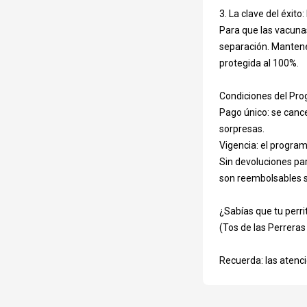
¿Deseas reserva
3. La clave del éxito
Para que las vacuna
separación. Mantener
Selecciona aqu
protegida al 100%.

Condiciones del Pro
Pago único: se cance
Resumen de 
sorpresas.

Vigencia: el progra
Sin devoluciones par
Servicios a re
son reembolsables si
Pack
¿Sabías que tu perri
(Tos de las Perreras 
Políticas del 
Recuerda: las atenci
En ValVet atendemos ex
preocupe, abriremos ju
cancelación debe infor
de inasistencia, el a