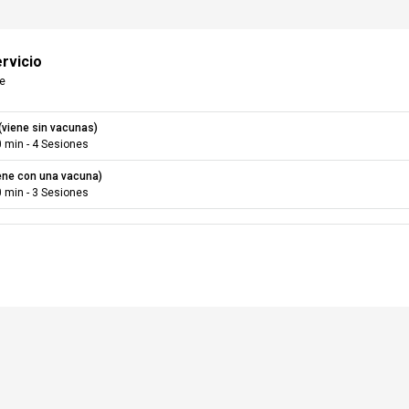
rvicios agregados
ervicio
te
n código de descuento?
cio
(viene sin vacunas)
0 min
-
4
Sesiones
ene con una vacuna)
0 min
-
3
Sesiones
rva
👉️ Si ya tienes una cue
Apellidos
Número de teléfono
ico
, tu reserva se ha realizado con éxito
🇨🇱
Recibirás un correo con la información.